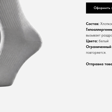
Оформить 
Состав:
Хлопков
Гипоаллергенн
вызывает раздр
Цвета:
белый
Ограниченный
повторяется.
Отправка товар